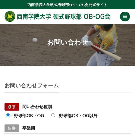
Skip
西南学院大学硬式野球部OB・OG会公式サイト
to
content
お問い合わせ
お問い合わせフォーム
問い合わせ種別
必須
野球部OB・OG
野球部OB・OG以外
卒業期
任意